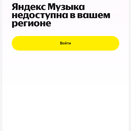
Яндекс Музыка
недоступна в вашем
регионе
Войти