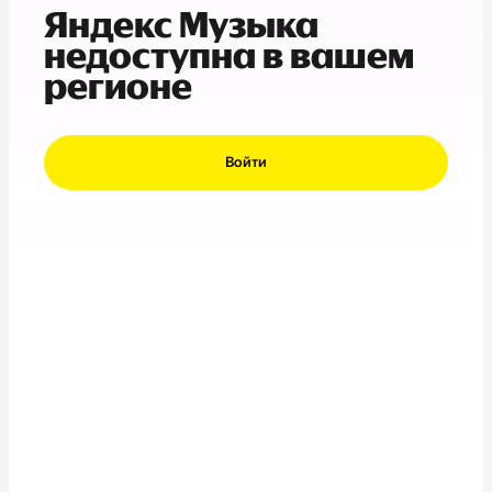
Яндекс Музыка
недоступна в вашем
регионе
Войти