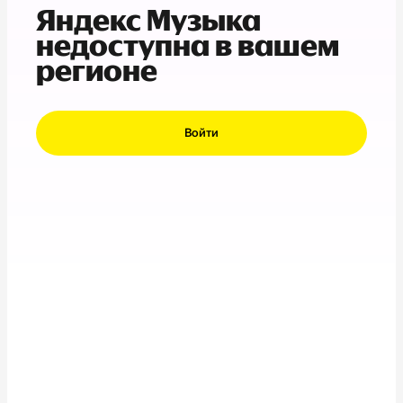
Яндекс Музыка
недоступна в вашем
регионе
Войти