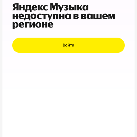
Яндекс Музыка
недоступна в вашем
регионе
Войти