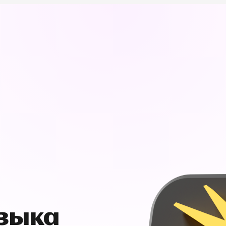
узыка