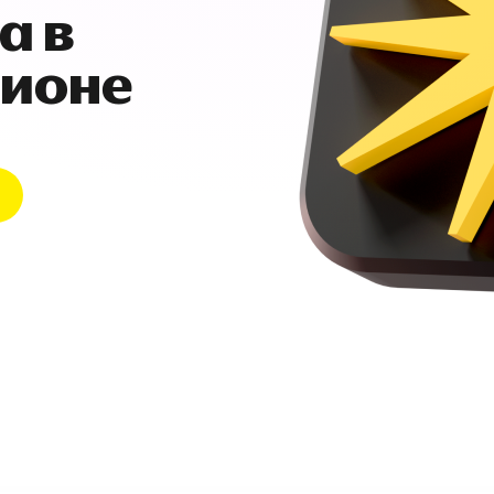
а в
гионе