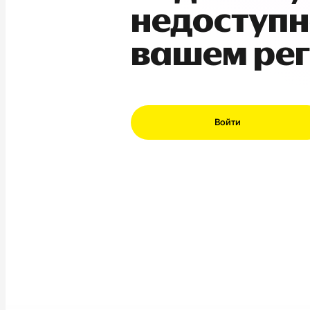
недоступн
вашем ре
Войти