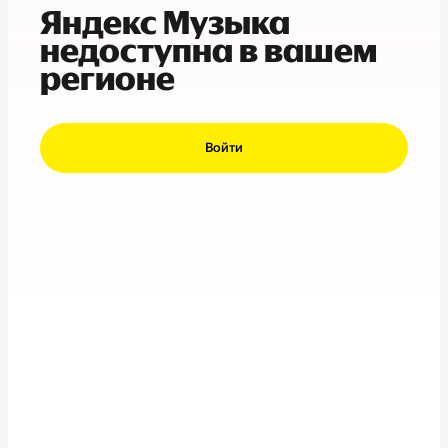
Яндекс Музыка
недоступна в вашем
регионе
Войти