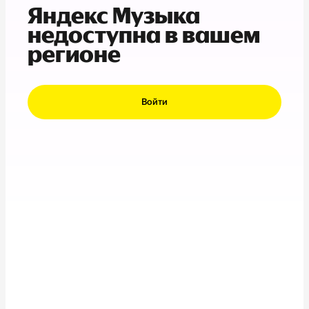
Яндекс Музыка
недоступна в вашем
регионе
Войти