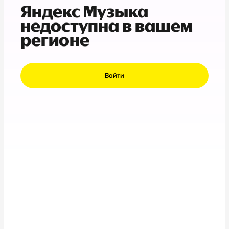
Яндекс Музыка
недоступна в вашем
регионе
Войти