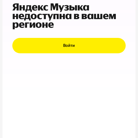
Яндекс Музыка
недоступна в вашем
регионе
Войти