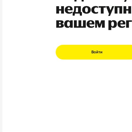
недоступн
вашем ре
Войти