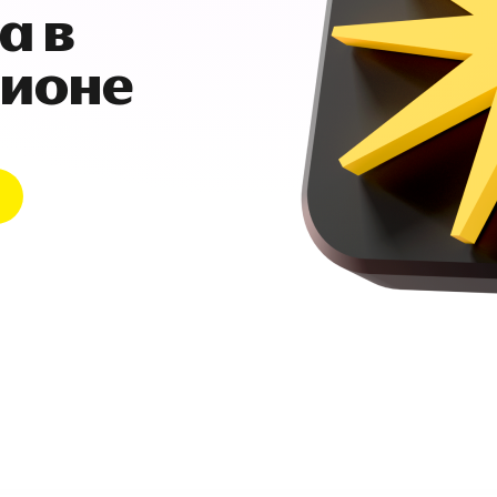
а в
гионе