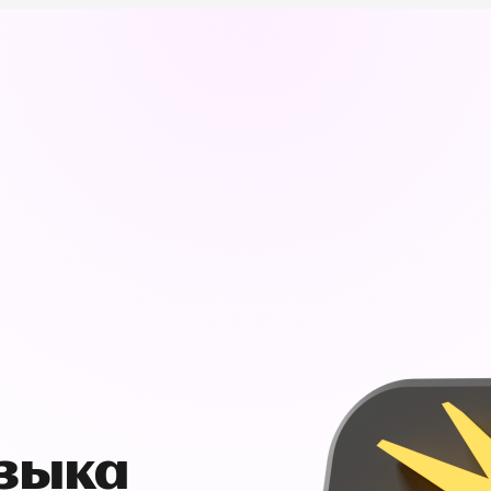
узыка