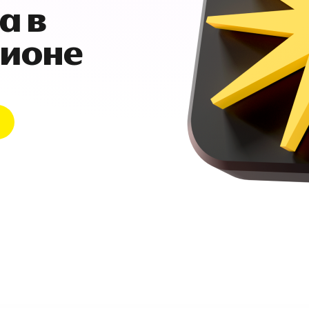
а в
гионе