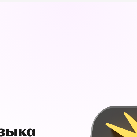
узыка