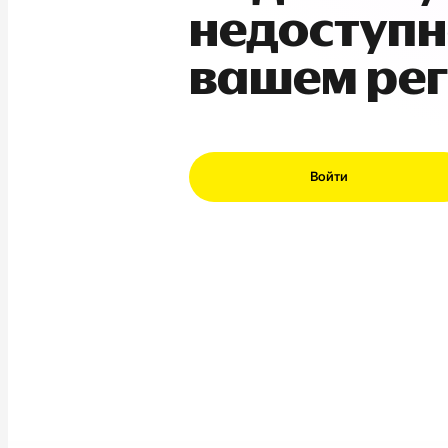
недоступн
вашем ре
Войти