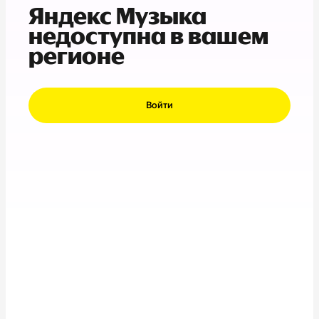
Яндекс Музыка
недоступна в вашем
регионе
Войти