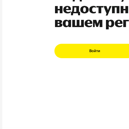
недоступн
вашем ре
Войти