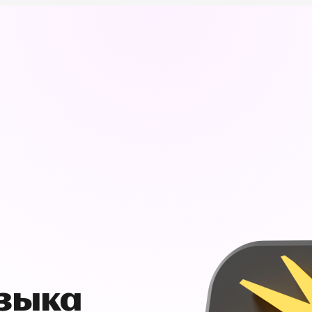
узыка