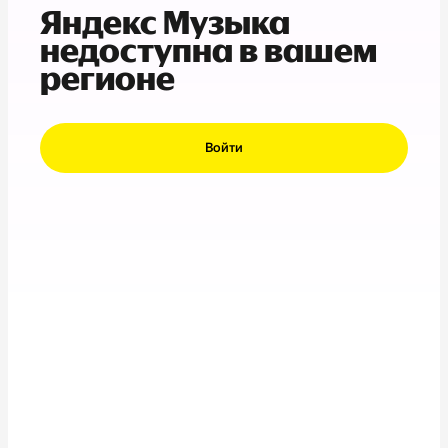
Яндекс Музыка
недоступна в вашем
регионе
Войти