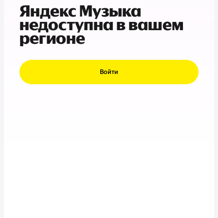
Яндекс Музыка
недоступна в вашем
регионе
Войти