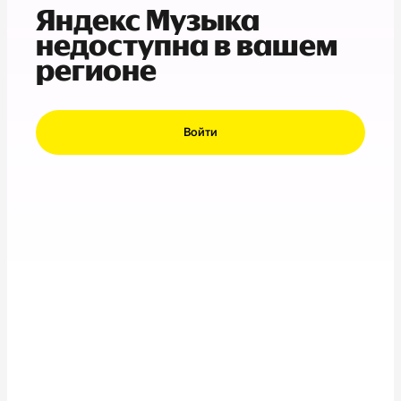
Яндекс Музыка
недоступна в вашем
регионе
Войти