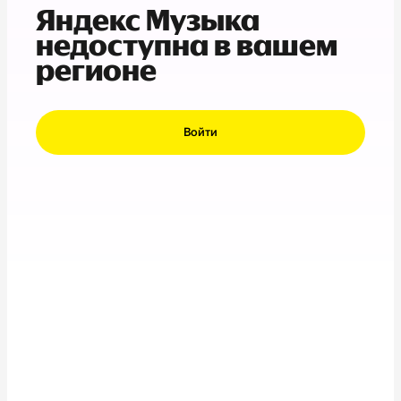
Яндекс Музыка
недоступна в вашем
регионе
Войти