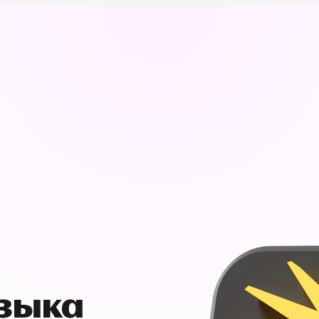
узыка