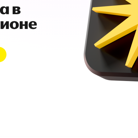
а в
гионе