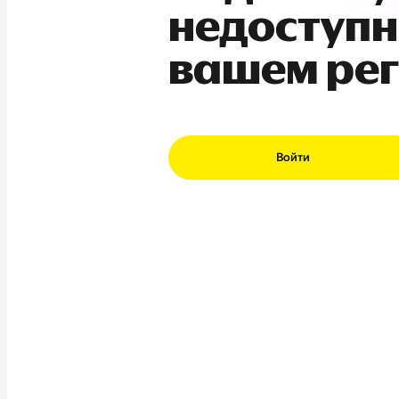
недоступн
вашем ре
Войти