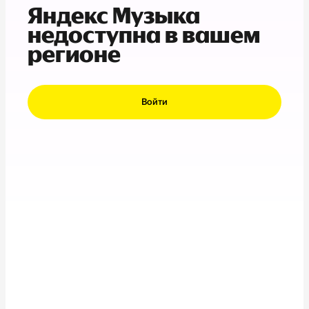
Яндекс Музыка
недоступна в вашем
регионе
Войти