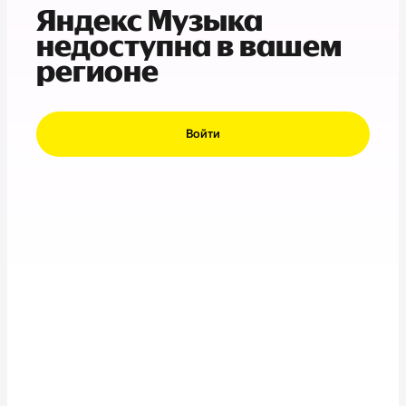
Яндекс Музыка
недоступна в вашем
регионе
Войти