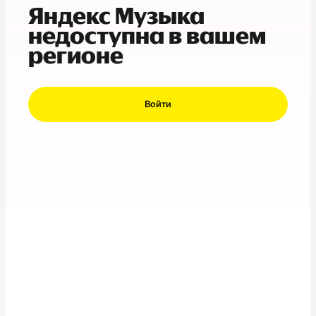
Яндекс Музыка
недоступна в вашем
регионе
Войти