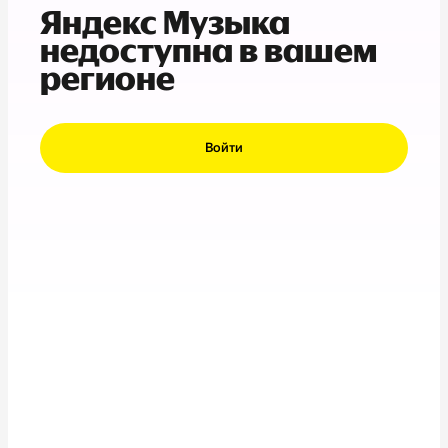
Яндекс Музыка
недоступна в вашем
регионе
Войти