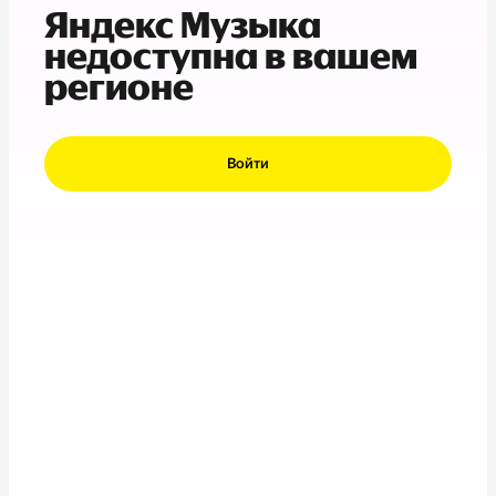
Яндекс Музыка
недоступна в вашем
регионе
Войти