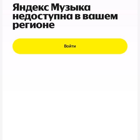
Яндекс Музыка
недоступна в вашем
регионе
Войти