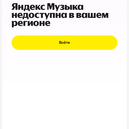
Яндекс Музыка
недоступна в вашем
регионе
Войти