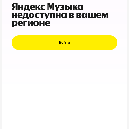
Яндекс Музыка
недоступна в вашем
регионе
Войти