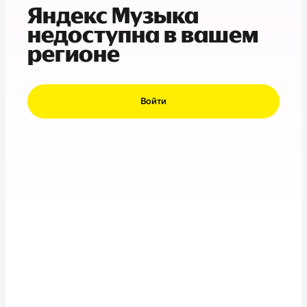
Яндекс Музыка
недоступна в вашем
регионе
Войти