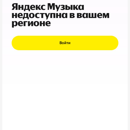
Яндекс Музыка
недоступна в вашем
регионе
Войти