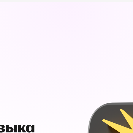
узыка