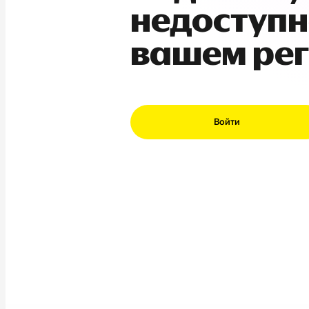
недоступн
вашем ре
Войти