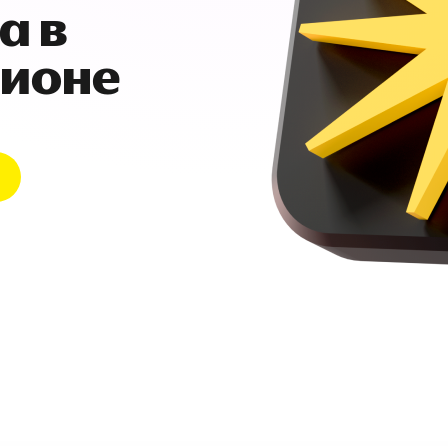
а в
гионе