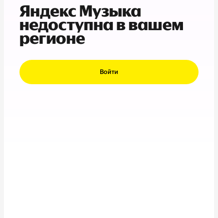
Яндекс Музыка
недоступна в вашем
регионе
Войти