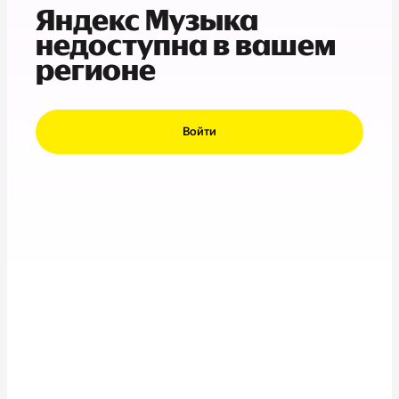
Яндекс Музыка
недоступна в вашем
регионе
Войти