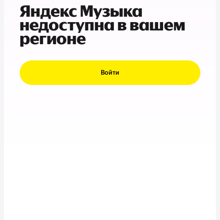
Яндекс Музыка
недоступна в вашем
регионе
Войти