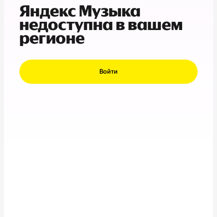
Яндекс Музыка
недоступна в вашем
регионе
Войти