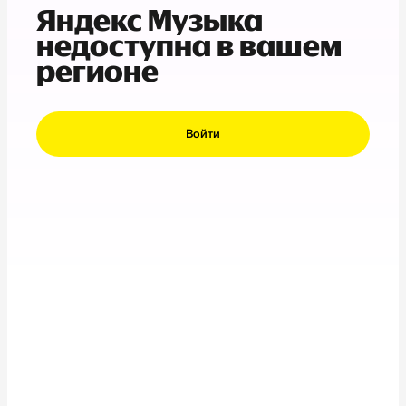
Яндекс Музыка
недоступна в вашем
регионе
Войти