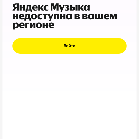
Яндекс Музыка
недоступна в вашем
регионе
Войти