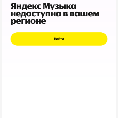
Яндекс Музыка
недоступна в вашем
регионе
Войти