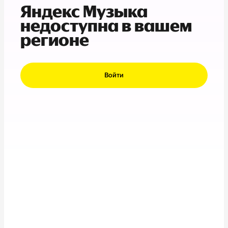
Яндекс Музыка
недоступна в вашем
регионе
Войти