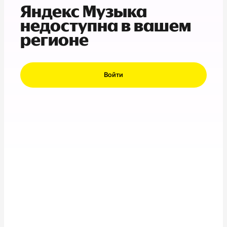
Яндекс Музыка
недоступна в вашем
регионе
Войти