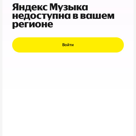
Яндекс Музыка
недоступна в вашем
регионе
Войти