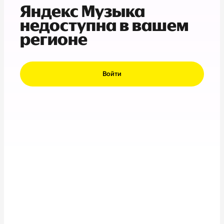
Яндекс Музыка
недоступна в вашем
регионе
Войти