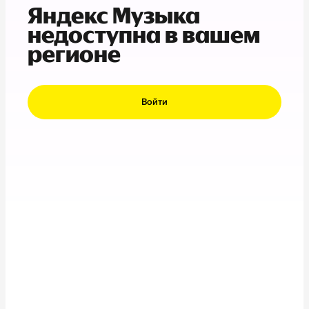
Яндекс Музыка
недоступна в вашем
регионе
Войти