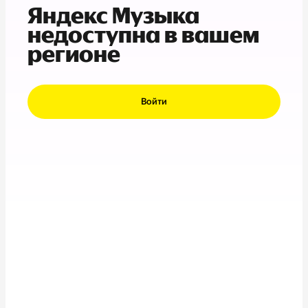
Яндекс Музыка
недоступна в вашем
регионе
Войти