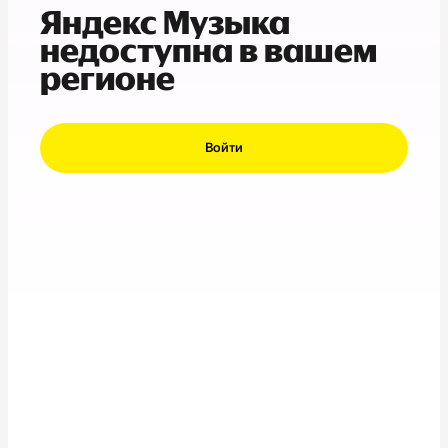
Яндекс Музыка
недоступна в вашем
регионе
Войти