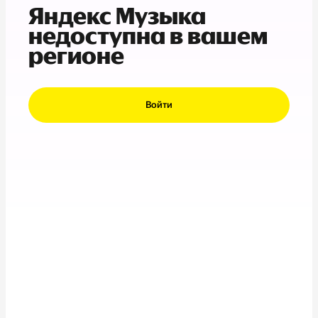
Яндекс Музыка
недоступна в вашем
регионе
Войти