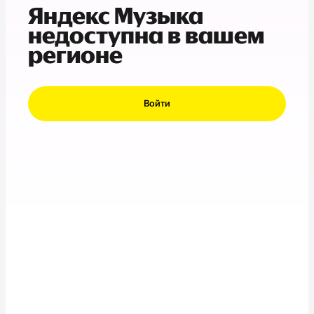
Яндекс Музыка
недоступна в вашем
регионе
Войти