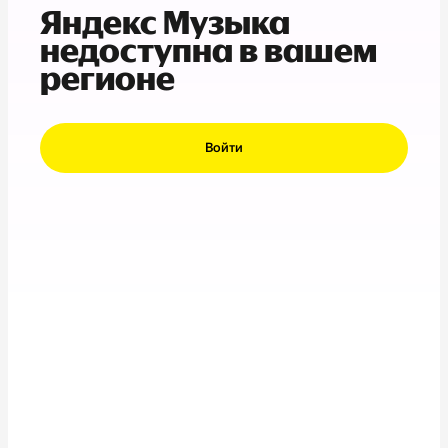
Яндекс Музыка
недоступна в вашем
регионе
Войти