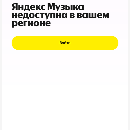
Яндекс Музыка
недоступна в вашем
регионе
Войти