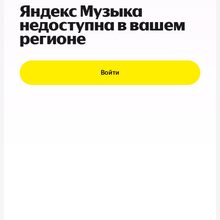
Яндекс Музыка
недоступна в вашем
регионе
Войти