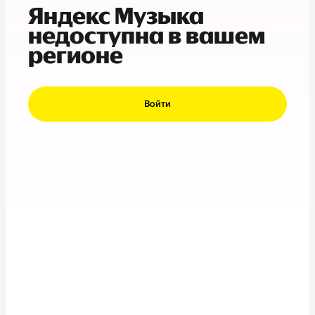
Яндекс Музыка
недоступна в вашем
регионе
Войти