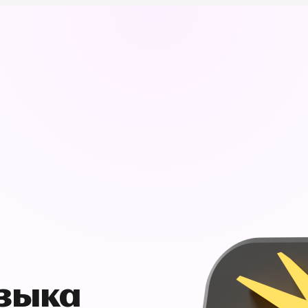
узыка