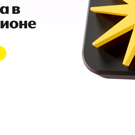
а в
гионе