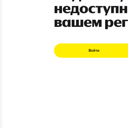
недоступн
вашем ре
Войти